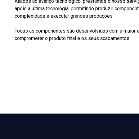
Aliados ao avanço tecnológico, prestamos o nosso serv
apoio à
ú
ltima
tecnologia, permitindo produzir componen
complexidade e executar grandes produções.
Todas as componentes são desenvolvidas com a maior ef
comprometer o produto final e os seus acabamentos.